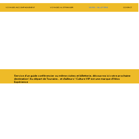
VOYAGES/ACCOMPAGNEMENT
VOYAGES A L'ETRANGER
VISITES / BILLETTERIE
CONTACT
Service d'un guide conférencier ou même visites et billetterie, découvrez ici votre prochaine
destination ! Au départ de Touraine... et d'ailleurs ! Culture VIP est une marque d'Héos
Expérience